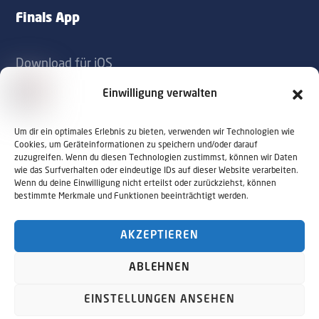
Finals App
Download für iOS
Download für Android
Einwilligung verwalten
Kontakt
Um dir ein optimales Erlebnis zu bieten, verwenden wir Technologien wie
Cookies, um Geräteinformationen zu speichern und/oder darauf
zuzugreifen. Wenn du diesen Technologien zustimmst, können wir Daten
office@sportaustriafinals.at
wie das Surfverhalten oder eindeutige IDs auf dieser Website verarbeiten.
Wenn du deine Einwilligung nicht erteilst oder zurückziehst, können
+43 1 504 44 55
bestimmte Merkmale und Funktionen beeinträchtigt werden.
AKZEPTIEREN
© 2026 Sport Austria Finals. Alle Rechte
ABLEHNEN
vorbehalten. Webdesign by
NALUMA
Impressum
Datenschutz
EINSTELLUNGEN ANSEHEN