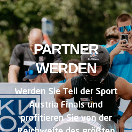
PARTNER
WERDEN
Werden Sie Teil der Sport
Austria Finals und
profitieren Sie von der
Reichweite des größten