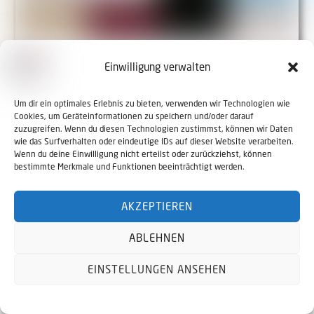
Ausgerechnet gegen den Bruder:
Einwilligung verwalten
“Wuzzel”-Weltmeister holt Gold
Um dir ein optimales Erlebnis zu bieten, verwenden wir Technologien wie
Stefan Burmetler gewann gegen Daniel. Rohrer bei
Cookies, um Geräteinformationen zu speichern und/oder darauf
zuzugreifen. Wenn du diesen Technologien zustimmst, können wir Daten
Damen siegreich.
wie das Surfverhalten oder eindeutige IDs auf dieser Website verarbeiten.
MEHR ERFAHREN
Wenn du deine Einwilligung nicht erteilst oder zurückziehst, können
bestimmte Merkmale und Funktionen beeinträchtigt werden.
AKZEPTIEREN
ABLEHNEN
EINSTELLUNGEN ANSEHEN