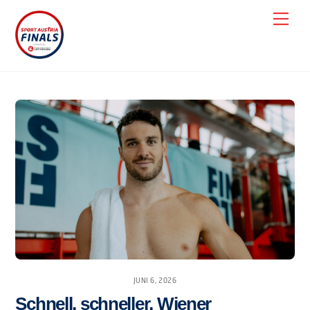
Skip
Men
to
content
JUNI 6, 2026
Schnell, schneller, Wiener