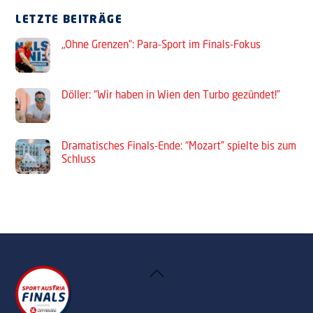
LETZTE BEITRÄGE
„Ohne Grenzen“: Para-Sport im Finals-Fokus
Döller: “Wir haben in Wien den Turbo gezündet!”
Dramatisches Finals-Ende: “Mozart” spielte bis zum
Schluss
Back
To
Top