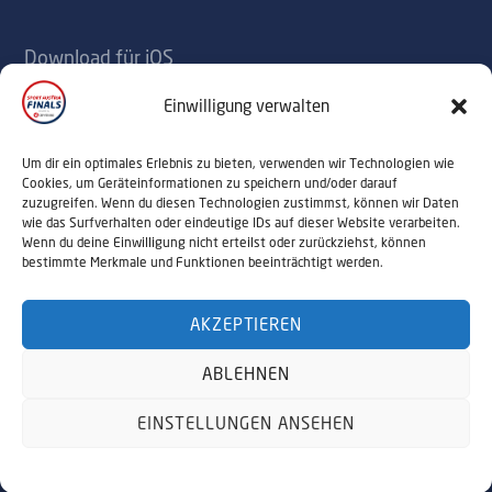
Download für iOS
Download für Android
Einwilligung verwalten
Kontakt
Um dir ein optimales Erlebnis zu bieten, verwenden wir Technologien wie
Cookies, um Geräteinformationen zu speichern und/oder darauf
zuzugreifen. Wenn du diesen Technologien zustimmst, können wir Daten
office@sportaustriafinals.at
wie das Surfverhalten oder eindeutige IDs auf dieser Website verarbeiten.
Wenn du deine Einwilligung nicht erteilst oder zurückziehst, können
+43 1 504 44 55
bestimmte Merkmale und Funktionen beeinträchtigt werden.
AKZEPTIEREN
© 2026 Sport Austria Finals. Alle Rechte
ABLEHNEN
vorbehalten. Webdesign by
NALUMA
Impressum
Datenschutz
EINSTELLUNGEN ANSEHEN