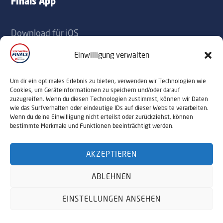
Finals App
Download für iOS
Download für Android
Einwilligung verwalten
Kontakt
Um dir ein optimales Erlebnis zu bieten, verwenden wir Technologien wie
Cookies, um Geräteinformationen zu speichern und/oder darauf
zuzugreifen. Wenn du diesen Technologien zustimmst, können wir Daten
office@sportaustriafinals.at
wie das Surfverhalten oder eindeutige IDs auf dieser Website verarbeiten.
Wenn du deine Einwilligung nicht erteilst oder zurückziehst, können
+43 1 504 44 55
bestimmte Merkmale und Funktionen beeinträchtigt werden.
AKZEPTIEREN
© 2026 Sport Austria Finals. Alle Rechte
ABLEHNEN
vorbehalten. Webdesign by
NALUMA
Impressum
Datenschutz
EINSTELLUNGEN ANSEHEN