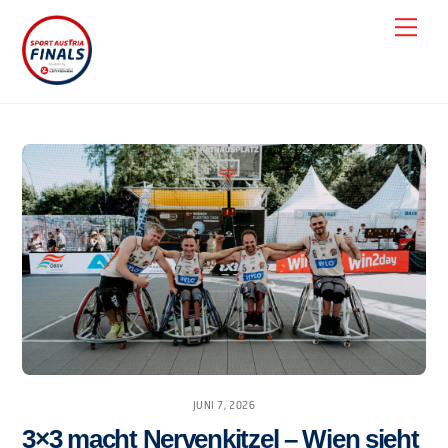
Skip
Men
to
content
JUNI 7, 2026
3×3 macht Nervenkitzel – Wien sieht