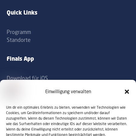
label
label
Quick Links
Programm
Standorte
Finals App
Download für iOS
Download für Android
Einwilligung verwalten
Kontakt
Um dir ein optimales Erlebnis zu bieten, verwenden wir Technologien wie
Cookies, um Geräteinformationen zu speichern und/oder darauf
zuzugreifen. Wenn du diesen Technologien zustimmst, können wir Daten
office@sportaustriafinals.at
wie das Surfverhalten oder eindeutige IDs auf dieser Website verarbeiten.
Wenn du deine Einwilligung nicht erteilst oder zurückziehst, können
+43 1 504 44 55
bestimmte Merkmale und Funktionen beeinträchtigt werden.