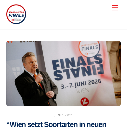
Skip
Men
to
content
JUNI 2, 2026
“Wien setzt Sportarten in neuen