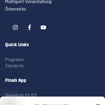
Multisport-Veranstaltung
Österreichs
Icon
Icon
label
label
Quick Links
Programm
Standorte
Finals App
Download für iOS
Download für Android