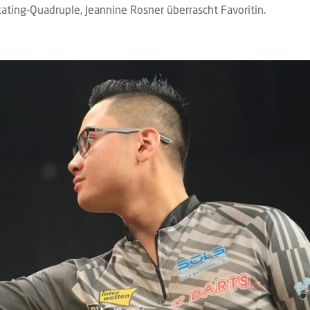
ating-Quadruple, Jeannine Rosner überrascht Favoritin.