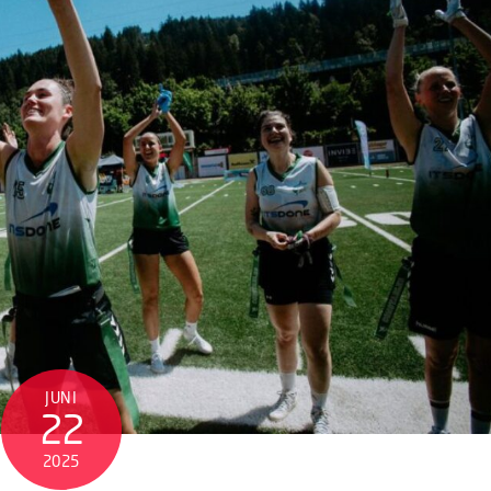
JUNI
22
2025