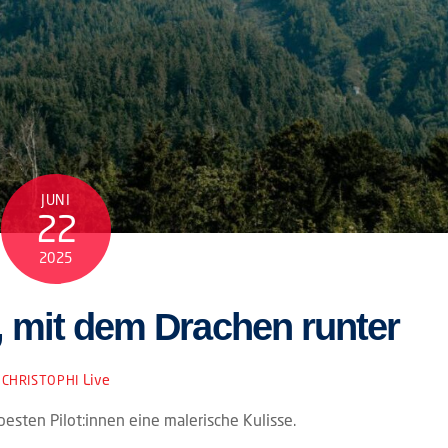
JUNI
22
2025
, mit dem Drachen runter
Live
CHRISTOPHI
esten Pilot:innen eine malerische Kulisse.