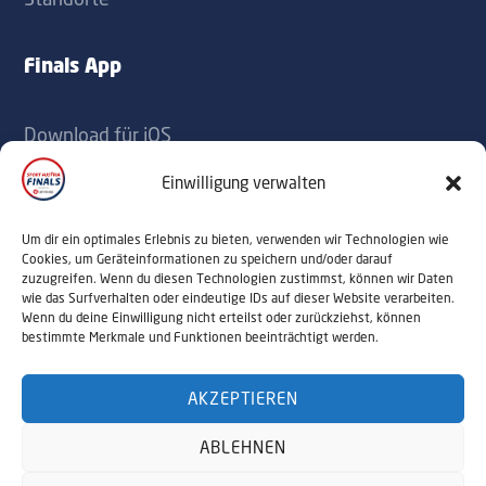
Finals App
Download für iOS
Download für Android
Einwilligung verwalten
Kontakt
Um dir ein optimales Erlebnis zu bieten, verwenden wir Technologien wie
Cookies, um Geräteinformationen zu speichern und/oder darauf
zuzugreifen. Wenn du diesen Technologien zustimmst, können wir Daten
office@sportaustriafinals.at
wie das Surfverhalten oder eindeutige IDs auf dieser Website verarbeiten.
Wenn du deine Einwilligung nicht erteilst oder zurückziehst, können
+43 1 504 44 55
bestimmte Merkmale und Funktionen beeinträchtigt werden.
AKZEPTIEREN
© 2026 Sport Austria Finals. Alle Rechte
ABLEHNEN
vorbehalten. Webdesign by
NALUMA
Impressum
Datenschutz