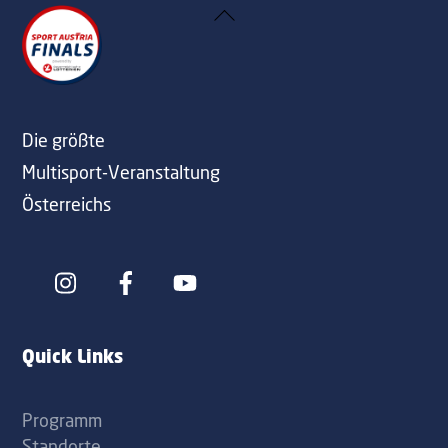
Back
To
Top
Die größte
Multisport-Veranstaltung
Österreichs
Icon
Icon
label
label
Quick Links
Programm
Standorte