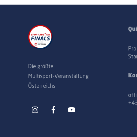
Qui
Pr
Sta
Die größte
Multisport-Veranstaltung
Ko
Österreichs
off
+43
Icon
Icon
label
label