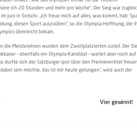
iniere ich 20 Stunden und mehr pro Woche“. Der Sieg war zuglei
m Juni in Sotschi. „Ich freue mich auf alles, was kommt, hab‘ Sp
eidung, diesen Sport auszuüben“, so die Olympia-Hoffnung, die i
ympics überreicht bekam.
nn die Meisterehren wurden dem Zweitplatzierten zuteil. Der Si
okkaner – ebenfalls ein Olympia-Kandidat – wartet aber noch auf
 durfte sich der Salzburger ipot über den Premierentitel freuen
abei sein möchte, das ist mir heute gelungen“, wird auch der
i
Vier gewinnt!