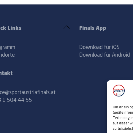
Back
ck Links
Finals App
To
Top
ogramm
Download für iOS
ndorte
Download für Android
ntakt
ice@sportaustriafinals.at
 1 504 44 55
Um dir ein o
Geräteinfor
Technologie
auf dieser W
zurückziehs