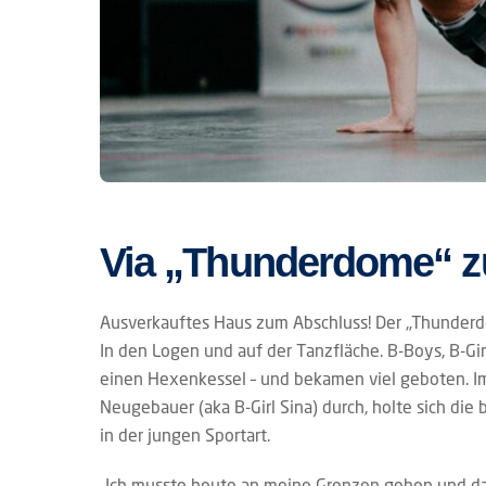
Via „Thunderdome“ z
Ausverkauftes Haus zum Abschluss! Der „Thunderdo
In den Logen und auf der Tanzfläche. B-Boys, B-Gi
einen Hexenkessel – und bekamen viel geboten. I
Neugebauer (aka B-Girl Sina) durch, holte sich die 
in der jungen Sportart.
„Ich musste heute an meine Grenzen gehen und darü