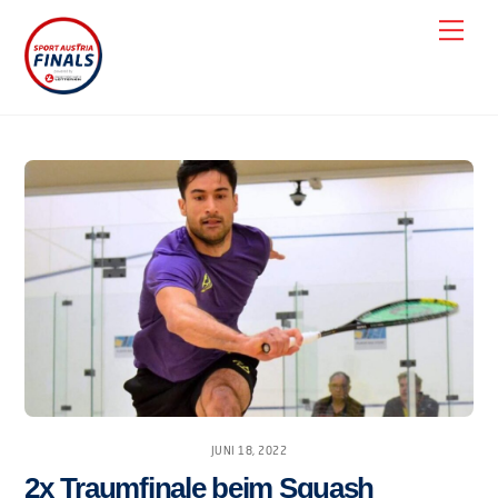
Skip
Men
to
content
JUNI 18, 2022
2x Traumfinale beim Squash