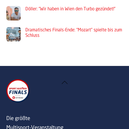
Döller: “Wir haben in Wien den Turbo gezündet!”
Dramatisches Finals-Ende: “Mozart” spielte bis zum
Schluss
Back
To
Top
Die größte
Multisport-Veranstaltung