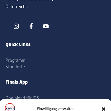
Österreichs
Icon
Icon
label
label
Quick Links
Programm
Standorte
Finals App
Download für iOS
Download für Android
Einwilligung verwalten