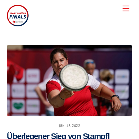
Skip
Men
to
content
JUNI 18, 2022
Überlegener Sieg von Stampfl