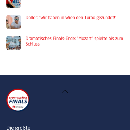
Döller: “Wir haben in Wien den Turbo gezündet!”
Dramatisches Finals-Ende: “Mozart” spielte bis zum
Schluss
Back
To
Top
Die größte