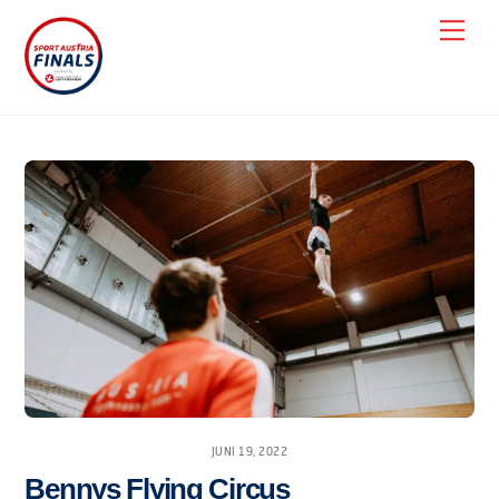
Skip
Men
to
content
JUNI 19, 2022
Bennys Flying Circus