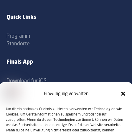
label
label
Quick Links
Programm
Standorte
Finals App
Download für iOS
Download für Android
Einwilligung verwalten
Kontakt
Um dir ein optimales Erlebnis zu bieten, verwenden wir Technologien wie
Cookies, um Geräteinformationen zu speichern und/oder darauf
zuzugreifen. Wenn du diesen Technologien zustimmst, können wir Daten
office@sportaustriafinals.at
wie das Surfverhalten oder eindeutige IDs auf dieser Website verarbeiten.
Wenn du deine Einwilligung nicht erteilst oder zurückziehst, können