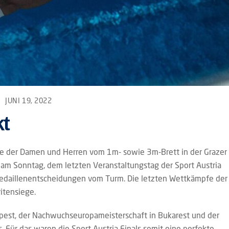
JUNI 19, 2022
t
e der Damen und Herren vom 1m- sowie 3m-Brett in der Grazer
am Sonntag, dem letzten Veranstaltungstag der Sport Austria
Medaillenentscheidungen vom Turm. Die letzten Wettkämpfe der
itensiege.
apest, der Nachwuchseuropameisterschaft in Bukarest und der
 Für das waren die Sport Austria Finals somit eine perfekte