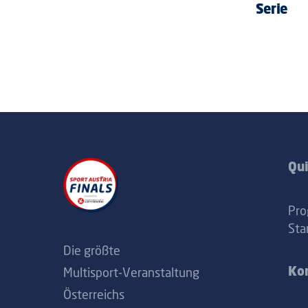
Serie
Qui
Pr
Sta
Die größte
Multisport-Veranstaltung
Ko
Österreichs