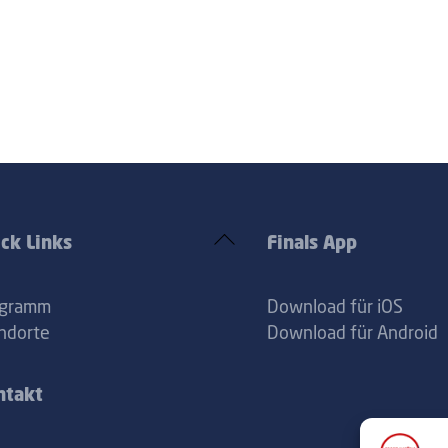
Back
ck Links
Finals App
To
Top
ogramm
Download für iOS
ndorte
Download für Android
ntakt