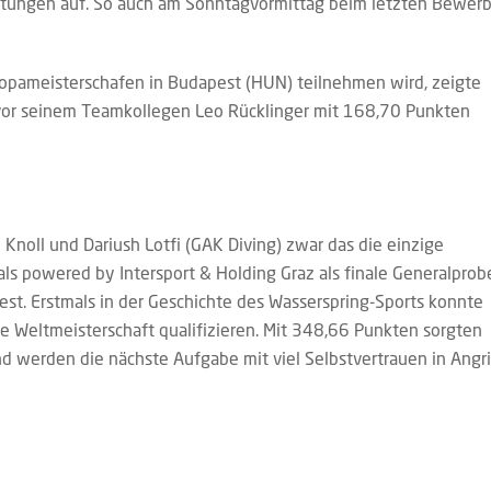
tungen auf. So auch am Sonntagvormittag beim letzten Bewer
ropameisterschafen in Budapest (HUN) teilnehmen wird, zeigte
 vor seinem Teamkollegen Leo Rücklinger mit 168,70 Punkten
oll und Dariush Lotfi (GAK Diving) zwar das die einzige
als powered by Intersport & Holding Graz als finale Generalprob
st. Erstmals in der Geschichte des Wasserspring-Sports konnte
e Weltmeisterschaft qualifizieren. Mit 348,66 Punkten sorgten
d werden die nächste Aufgabe mit viel Selbstvertrauen in Angri