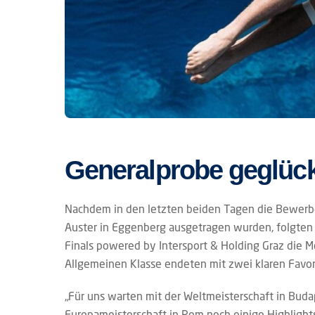
Generalprobe geglück
Nachdem in den letzten beiden Tagen die Bewerb
Auster in Eggenberg ausgetragen wurden, folgten 
Finals powered by Intersport & Holding Graz die 
Allgemeinen Klasse endeten mit zwei klaren Favor
„Für uns warten mit der Weltmeisterschaft in Bud
Europameisterschaft in Rom noch einige Highlights.