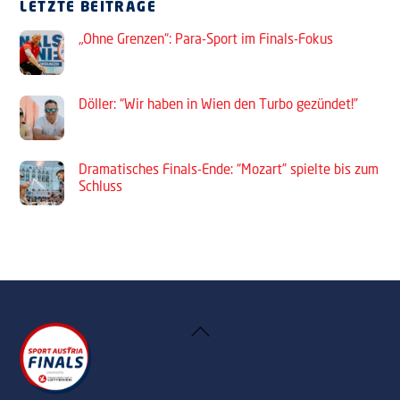
LETZTE BEITRÄGE
„Ohne Grenzen“: Para-Sport im Finals-Fokus
Döller: “Wir haben in Wien den Turbo gezündet!”
Dramatisches Finals-Ende: “Mozart” spielte bis zum
Schluss
Back
To
Top