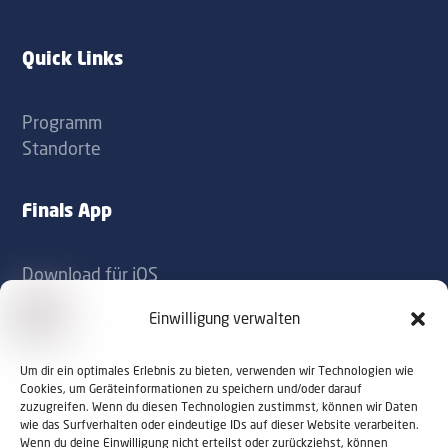
label
label
Quick Links
Programm
Standorte
Finals App
Download für iOS
Download für Android
Einwilligung verwalten
Kontakt
Um dir ein optimales Erlebnis zu bieten, verwenden wir Technologien wie
Cookies, um Geräteinformationen zu speichern und/oder darauf
zuzugreifen. Wenn du diesen Technologien zustimmst, können wir Daten
office@sportaustriafinals.at
wie das Surfverhalten oder eindeutige IDs auf dieser Website verarbeiten.
Wenn du deine Einwilligung nicht erteilst oder zurückziehst, können