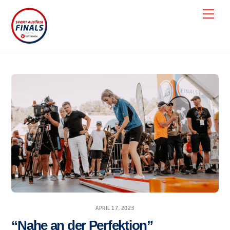
Skip
Men
to
content
APRIL 17, 2023
“Nahe an der Perfektion”