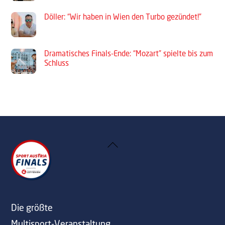
Döller: “Wir haben in Wien den Turbo gezündet!”
Dramatisches Finals-Ende: “Mozart” spielte bis zum
Schluss
Back
To
Top
Die größte
Multisport-Veranstaltung