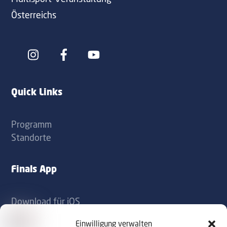
Österreichs
Icon
Icon
label
label
Quick Links
Programm
Standorte
Finals App
Download für iOS
Download für Android
Einwilligung verwalten