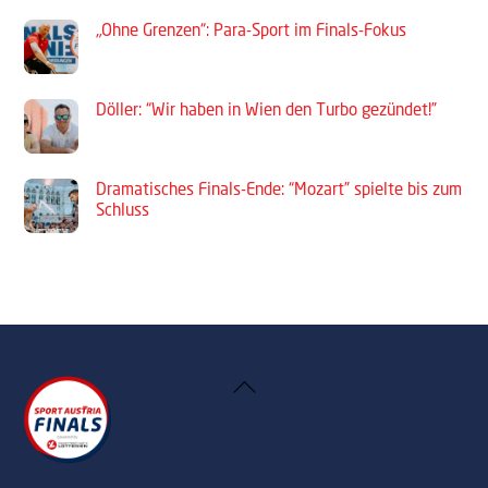
„Ohne Grenzen“: Para-Sport im Finals-Fokus
Döller: “Wir haben in Wien den Turbo gezündet!”
Dramatisches Finals-Ende: “Mozart” spielte bis zum
Schluss
Back
To
Top