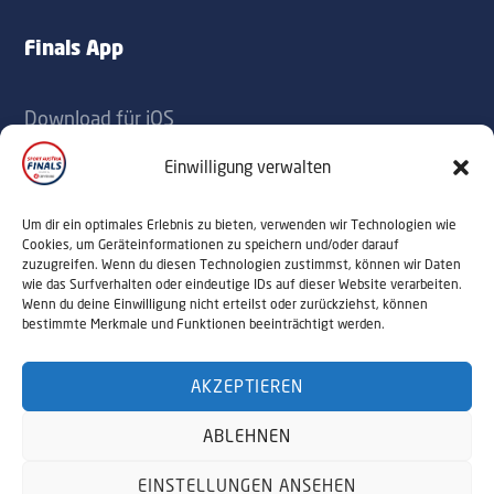
Finals App
Download für iOS
Download für Android
Einwilligung verwalten
Kontakt
Um dir ein optimales Erlebnis zu bieten, verwenden wir Technologien wie
Cookies, um Geräteinformationen zu speichern und/oder darauf
zuzugreifen. Wenn du diesen Technologien zustimmst, können wir Daten
office@sportaustriafinals.at
wie das Surfverhalten oder eindeutige IDs auf dieser Website verarbeiten.
Wenn du deine Einwilligung nicht erteilst oder zurückziehst, können
+43 1 504 44 55
bestimmte Merkmale und Funktionen beeinträchtigt werden.
AKZEPTIEREN
© 2026 Sport Austria Finals. Alle Rechte
ABLEHNEN
vorbehalten. Webdesign by
NALUMA
Impressum
Datenschutz
EINSTELLUNGEN ANSEHEN