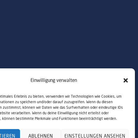
Einwilligung verwalten
ptimales Erlebnis zu bieten, verwenden wir Technologien wie Cookies, um
mationen zu speichern und/oder darauf zuzugreifen. Wenn du diesen
n zustimmst, können wir Daten wie das Surfverhalten oder eindeutige IDs
ebsite verarbeiten. Wenn du deine Einwilligung nicht erteilst oder
t, können bestimmte Merkmale und Funktionen beeinträchtigt werden.
Impressum
Datenschutz
TIEREN
ABLEHNEN
EINSTELLUNGEN ANSEHEN