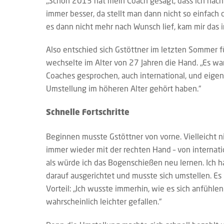
„Schon 2013 hat mein Coach gesagt, dass ich nach r
immer besser, da stellt man dann nicht so einfach d
es dann nicht mehr nach Wunsch lief, kam mir das 
Also entschied sich Gstöttner im letzten Sommer fü
wechselte im Alter von 27 Jahren die Hand. „Es war
Coaches gesprochen, auch international, und eigent
Umstellung im höheren Alter gehört haben.“
Schnelle Fortschritte
Beginnen musste Gstöttner von vorne. Vielleicht ni
immer wieder mit der rechten Hand – von internati
als würde ich das Bogenschießen neu lernen. Ich h
darauf ausgerichtet und musste sich umstellen. Es i
Vorteil: „Ich wusste immerhin, wie es sich anfühlen
wahrscheinlich leichter gefallen.“