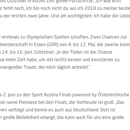
d Gstöttner in kurzer Zeit große Fortschritte. „Ich war echt
z fehlt noch, ich bin noch nicht da, wo ich 2018 zu meiner best
au der letzten zwei Jahre. Und am wichtigsten: Ich habe die Lieb
her erstmals zu Olympischen Spielen schaffen. Zwei Chancen zur
ameisterschaft in Essen (GER) von 4. bis 12. Mai, die zweite beim
14. bis 16. Juni. Gstöttner: „In der Türkei ist die Chance
mal mehr Zeit habe, um mit rechts besser und konstanter zu
esengroßer Traum, der mich täglich antreibt.“
s 2. Juni zu den Sport Austria Finals powered by Österreichische
ei seine Premiere bei den Finals, die Vorfreude ist groß. „Das
ahren verfolgt und kenne es auch aus Deutschland. Dort ist
große Beliebtheit erlangt, das kann auch für uns eine große