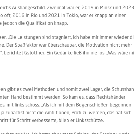
rreichs Aushängeschild. Zweimal war er, 2019 in Minsk und 2023
o oft, 2016 in Rio und 2021 in Tokio, war er knapp an einer
 jedoch die Qualifikation knapp.
er. „Die Leistungen sind stagniert, ich habe mir immer wieder d
e. Der Spaßfaktor war überschaubar, die Motivation nicht mehr
, berichtet Gstöttner. Ein Gedanke ließ ihn nie los: „Was wäre m
en gibt es zwei Methoden und somit zwei Lager, die Schussha
nten Hand bestimmt werden. So kam es, dass Rechtshänder
es, mit links schoss. „Als ich mit dem Bogenschießen begonnen
e ja zunächst nicht die Ambitionen, Profi zu werden, das hat sich
itt für Schritt verbesserte, blieb er Linksschütze.