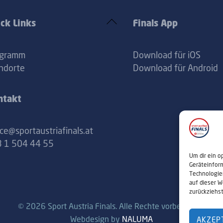
Back
ck Links
Finals App
To
Top
ogramm
Download für iOS
ndorte
Download für Android
ntakt
ice@sportaustriafinals.at
 1 504 44 55
Um dir ein o
Geräteinfor
Technologie
auf dieser W
zurückziehs
© 2026 Sport Austria Finals. Alle Rechte vorbehalten.
Webdesign by
NALUMA
AKZEP