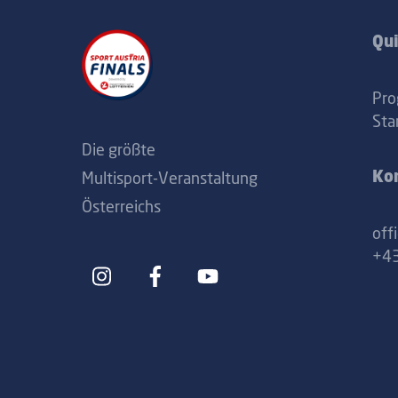
Qui
Pr
Sta
Die größte
Multisport-Veranstaltung
Ko
Österreichs
off
+43
Icon
Icon
label
label