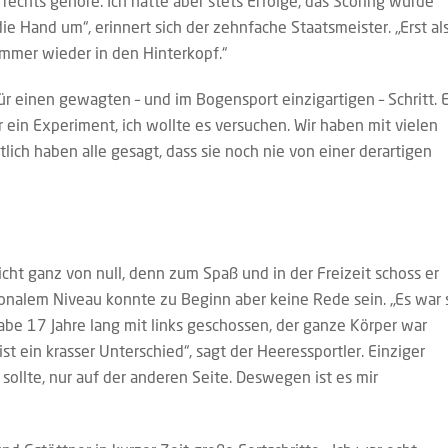
echts gehöre. Ich hatte aber stets Erfolge, das Scoring wurde
ie Hand um“, erinnert sich der zehnfache Staatsmeister. „Erst al
immer wieder in den Hinterkopf.“
r einen gewagten – und im Bogensport einzigartigen – Schritt. E
 ein Experiment, ich wollte es versuchen. Wir haben mit vielen
lich haben alle gesagt, dass sie noch nie von einer derartigen
cht ganz von null, denn zum Spaß und in der Freizeit schoss er
onalem Niveau konnte zu Beginn aber keine Rede sein. „Es war 
abe 17 Jahre lang mit links geschossen, der ganze Körper war
st ein krasser Unterschied“, sagt der Heeressportler. Einziger
 sollte, nur auf der anderen Seite. Deswegen ist es mir