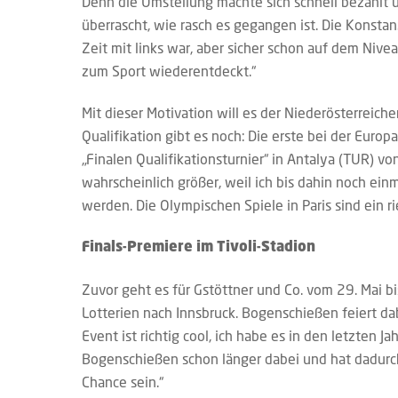
Denn die Umstellung machte sich schnell bezahlt un
überrascht, wie rasch es gegangen ist. Die Konstan
Zeit mit links war, aber sicher schon auf dem Nive
zum Sport wiederentdeckt.“
Mit dieser Motivation will es der Niederösterreic
Qualifikation gibt es noch: Die erste bei der Europ
„Finalen Qualifikationsturnier“ in Antalya (TUR) von 
wahrscheinlich größer, weil ich bis dahin noch ein
werden. Die Olympischen Spiele in Paris sind ein ri
Finals-Premiere im Tivoli-Stadion
Zuvor geht es für Gstöttner und Co. vom 29. Mai bi
Lotterien nach Innsbruck. Bogenschießen feiert dab
Event ist richtig cool, ich habe es in den letzten J
Bogenschießen schon länger dabei und hat dadurch 
Chance sein.“