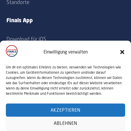
Standorte
Finals App
Download für iOS
Download für Android
Einwilligung verwalten
Kontakt
Um dir ein optimales Erlebnis zu bieten, verwenden wir Technologien wie
Cookies, um Geräteinformationen zu speichern und/oder darauf
zuzugreifen. Wenn du diesen Technologien zustimmst, können wir Daten
office@sportaustriafinals.at
wie das Surfverhalten oder eindeutige IDs auf dieser Website verarbeiten.
Wenn du deine Einwilligung nicht erteilst oder zurückziehst, können
+43 1 504 44 55
bestimmte Merkmale und Funktionen beeinträchtigt werden.
AKZEPTIEREN
© 2026 Sport Austria Finals. Alle Rechte
ABLEHNEN
vorbehalten. Webdesign by
NALUMA