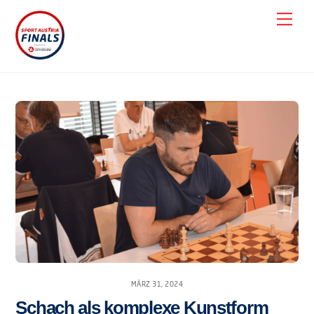
Skip
Men
to
content
MÄRZ 31, 2024
Schach als komplexe Kunstform