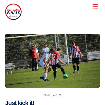
Skip
Men
to
content
APRIL 25, 2024
Just kick it!