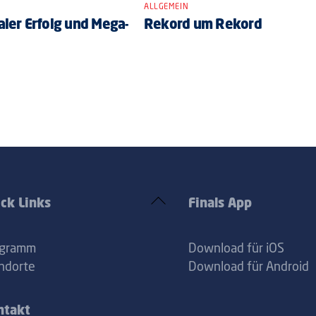
ALLGEMEIN
ler Erfolg und Mega-
Rekord um Rekord
Back
ck Links
Finals App
To
Top
ogramm
Download für iOS
ndorte
Download für Android
ntakt