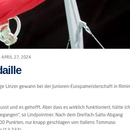
APRIL 27, 2024
aille
ige Linzer gewann bei der Junioren-Europameisterschaft in Rimin
sst und es gehofft. Aber dass es wirklich funktioniert, hätte ic
ufgegangen“, so Lindpointner. Nach dem Dreifach-Salto-Abgang
.200 Punkten, nur knapp geschlagen von Italiens Tommaso
n (13.233).