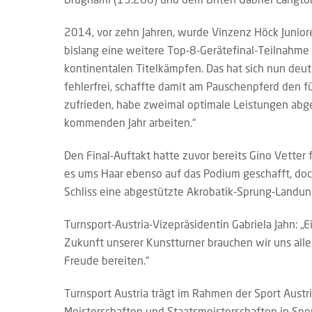
2014, vor zehn Jahren, wurde Vinzenz Höck Junio
bislang eine weitere Top-8-Gerätefinal-Teilnahme
kontinentalen Titelkämpfen. Das hat sich nun deut
fehlerfrei, schaffte damit am Pauschenpferd den fü
zufrieden, habe zweimal optimale Leistungen abger
kommenden Jahr arbeiten.“
Den Final-Auftakt hatte zuvor bereits Gino Vetter 
es ums Haar ebenso auf das Podium geschafft, doch
Schliss eine abgestützte Akrobatik-Sprung-Landung
Turnsport-Austria-Vizepräsidentin Gabriela Jahn: „E
Zukunft unserer Kunstturner brauchen wir uns all
Freude bereiten.“
Turnsport Austria trägt im Rahmen der Sport Austria 
Meisterschaften und Staatsmeisterschaften in Spor