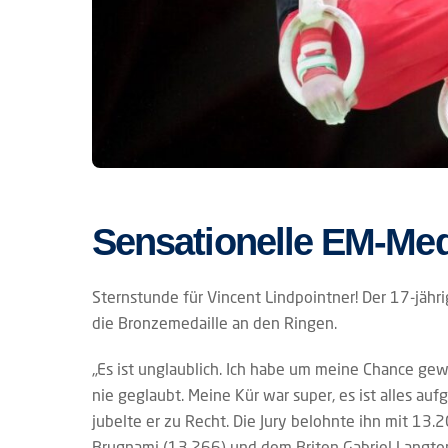
Sensationelle EM-Med
Sternstunde für Vincent Lindpointner! Der 17-jähr
die Bronzemedaille an den Ringen.
„Es ist unglaublich. Ich habe um meine Chance gewu
nie geglaubt. Meine Kür war super, es ist alles a
jubelte er zu Recht. Die Jury belohnte ihn mit 13
Brugnami (13.266) und dem Briten Gabriel Langto