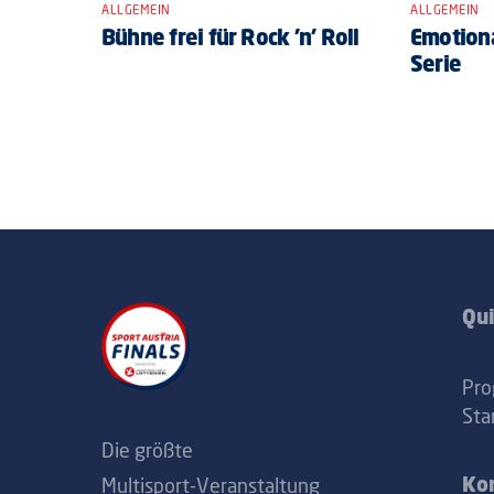
ALLGEMEIN
ALLGEMEIN
Bühne frei für Rock ’n’ Roll
Emotiona
Serie
Qui
Pr
Sta
Die größte
Multisport-Veranstaltung
Ko