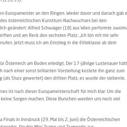
ren-Europameister an den Ringen. Weder davor und danach gab 
 des österreichischen Kunstturn-Nachwuchses bei den
lich geändert: Alfred Schwaiger (18) aus Wien performte zweim
nften und am Reck den sechsten Platz: „Ich bin mit mir sehr
ufen. Jetzt muss ich am Einstieg in die Eliteklasse ab dem
für Österreich am Boden erledigt. Der 17-jährige Lustenauer hät
 nach einer sonst brillanten Vorstellung kostete ihn ganz zum
 (als Sturz gewertet) den dritten Platz, es wurde der siebente.
ines ist nach dieser Europameisterschaft für mich klar: Um die
e keine Sorgen machen. Diese Burschen werden uns noch viel
Finals in Innsbruck (29. Mai bis 2. Juni) die Österreichischen
taerobic, Double Mini Tramp und Trampolin aus.