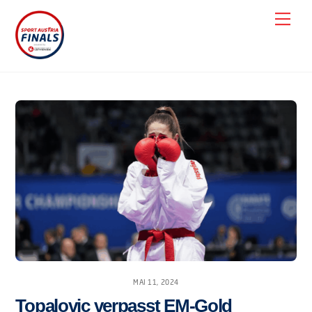
Skip
Men
to
content
MAI 11, 2024
Topalovic verpasst EM-Gold