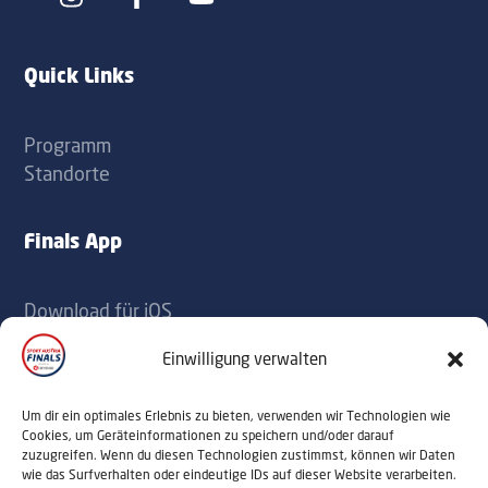
Icon
Icon
label
label
Quick Links
Programm
Standorte
Finals App
Download für iOS
Download für Android
Einwilligung verwalten
Kontakt
Um dir ein optimales Erlebnis zu bieten, verwenden wir Technologien wie
Cookies, um Geräteinformationen zu speichern und/oder darauf
zuzugreifen. Wenn du diesen Technologien zustimmst, können wir Daten
office@sportaustriafinals.at
wie das Surfverhalten oder eindeutige IDs auf dieser Website verarbeiten.