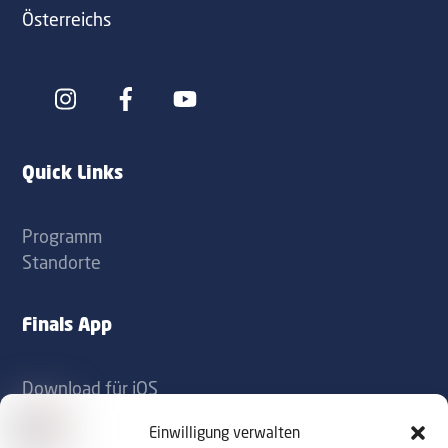
Österreichs
Icon
Icon
label
label
Quick Links
Programm
Standorte
Finals App
Download für iOS
Download für Android
Einwilligung verwalten