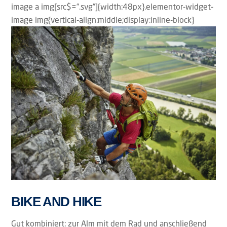
image a img[src$=”.svg”]{width:48px}.elementor-widget-
image img{vertical-align:middle;display:inline-block}
BIKE AND HIKE
Gut kombiniert: zur Alm mit dem Rad und anschließend