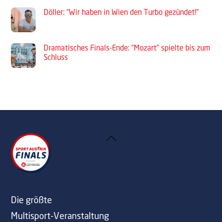
Döller: “Wir haben in Wien den Turbo gezündet!”
Dramatisches Finals-Ende: “Mozart” spielte bis zum
Schluss
Back
To
Top
Die größte
Multisport-Veranstaltung