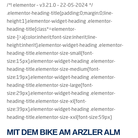
/*! elementor – v3.21.0 – 22-05-2024 */
.elementor-heading-title{padding:0;margin:0;line-
height:1}.elementor-widget-heading .elementor-
heading-title[class*=elementor-
size-]>a{color:inherit;font-size:inherit;line-
height:inherit}.elementor-widget-heading .elementor-
heading-title.elementor-size-small{font-
size:15px}.elementor-widget-heading .elementor-
heading-title.elementor-size-medium{font-
size:19px}.elementor-widget-heading .elementor-
heading-title.elementor-size-large{font-
size:29px}.elementor-widget-heading .elementor-
heading-title.elementor-size-xl{font-
size:39px}.elementor-widget-heading .elementor-
heading-title.elementor-size-xxl{font-size:59px}
MIT DEM BIKE AM ARZLER ALM