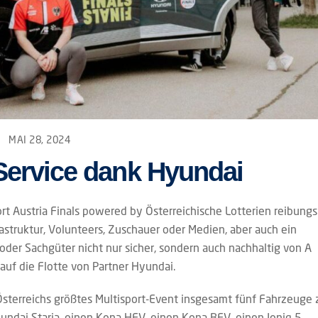
MAI 28, 2024
-Service dank Hyundai
rt Austria Finals powered by Österreichische Lotterien reibungs
rastruktur, Volunteers, Zuschauer oder Medien, aber auch ein
oder Sachgüter nicht nur sicher, sondern auch nachhaltig von A
uf die Flotte von Partner Hyundai.
 Österreichs größtes Multisport-Event insgesamt fünf Fahrzeuge 
yundai Staria, einen Kona HEV, einen Kona BEV, einen Ioniq 5