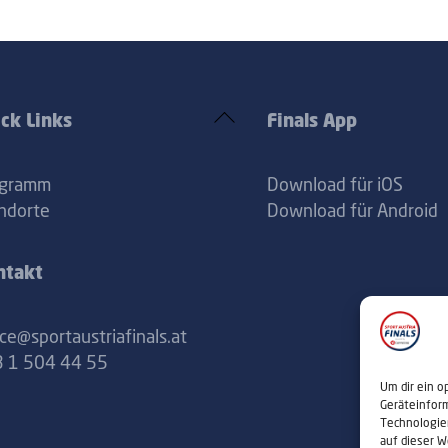
Back
ck Links
Finals App
To
Top
ogramm
Download für iOS
ndorte
Download für Android
ntakt
ice@sportaustriafinals.at
 1 504 44 55
Um dir ein o
Geräteinfor
Technologie
auf dieser W