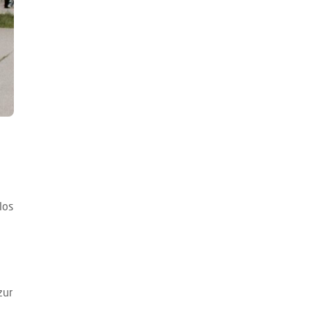
los
zur