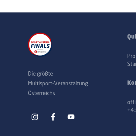
Qui
Pr
Sta
Die größte
Multisport-Veranstaltung
Ko
Österreichs
off
+43
Icon
Icon
label
label