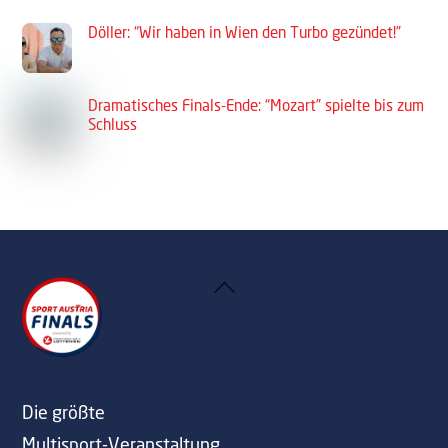
Döller: “Wir haben in Wien den Turbo gezündet!”
Dramatisches Finals-Ende: “Mozart” spielte bis zum
Schluss
Back
To
Top
Die größte
Multisport-Veranstaltung