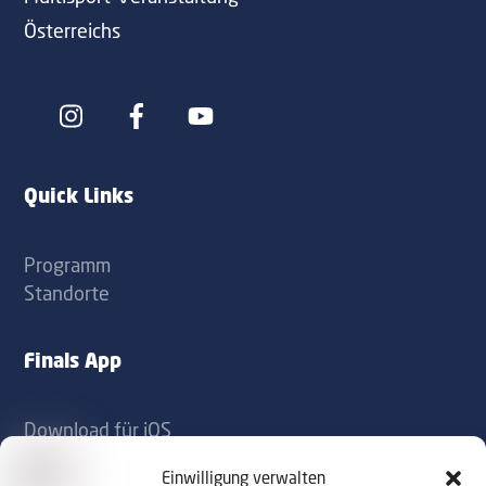
Österreichs
Icon
Icon
label
label
Quick Links
Programm
Standorte
Finals App
Download für iOS
Download für Android
Einwilligung verwalten