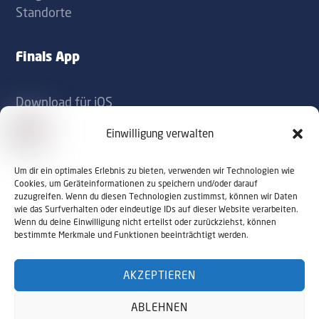
Standorte
Finals App
Download für iOS
Download für Android
Einwilligung verwalten
Kontakt
Um dir ein optimales Erlebnis zu bieten, verwenden wir Technologien wie
Cookies, um Geräteinformationen zu speichern und/oder darauf
zuzugreifen. Wenn du diesen Technologien zustimmst, können wir Daten
office@sportaustriafinals.at
wie das Surfverhalten oder eindeutige IDs auf dieser Website verarbeiten.
Wenn du deine Einwilligung nicht erteilst oder zurückziehst, können
+43 1 504 44 55
bestimmte Merkmale und Funktionen beeinträchtigt werden.
AKZEPTIEREN
© 2026 Sport Austria Finals. Alle Rechte
ABLEHNEN
vorbehalten. Webdesign by
NALUMA