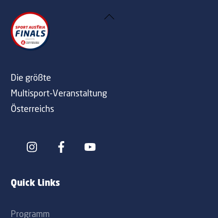
Back
To
Top
Die größte
Multisport-Veranstaltung
Österreichs
Icon
Icon
label
label
Quick Links
Programm