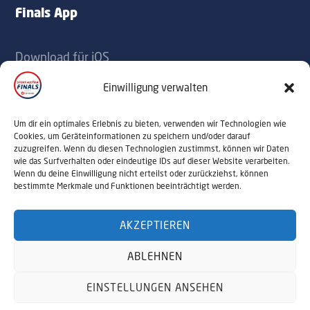
Finals App
Download für iOS
Download für Android
Einwilligung verwalten
Kontakt
Um dir ein optimales Erlebnis zu bieten, verwenden wir Technologien wie
Cookies, um Geräteinformationen zu speichern und/oder darauf
zuzugreifen. Wenn du diesen Technologien zustimmst, können wir Daten
office@sportaustriafinals.at
wie das Surfverhalten oder eindeutige IDs auf dieser Website verarbeiten.
Wenn du deine Einwilligung nicht erteilst oder zurückziehst, können
+43 1 504 44 55
bestimmte Merkmale und Funktionen beeinträchtigt werden.
AKZEPTIEREN
© 2026 Sport Austria Finals. Alle Rechte
ABLEHNEN
vorbehalten. Webdesign by
NALUMA
Impressum
Datenschutz
EINSTELLUNGEN ANSEHEN