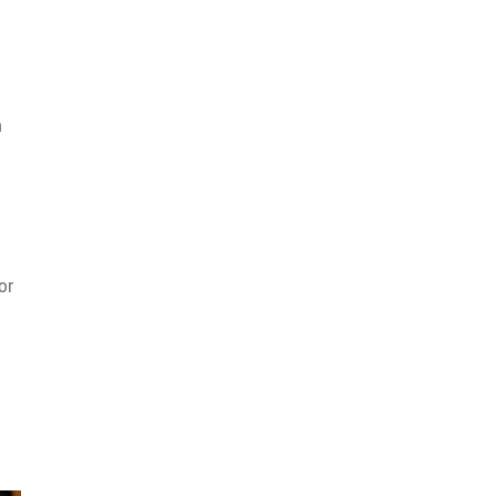
n
or
e