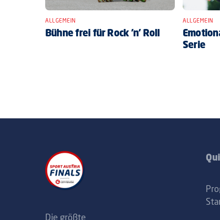
ALLGEMEIN
ALLGEMEIN
Bühne frei für Rock ’n’ Roll
Emotiona
Serie
Qui
Pr
Sta
Die größte