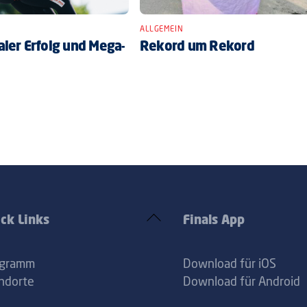
ALLGEMEIN
ler Erfolg und Mega-
Rekord um Rekord
Back
ck Links
Finals App
To
Top
ogramm
Download für iOS
ndorte
Download für Android