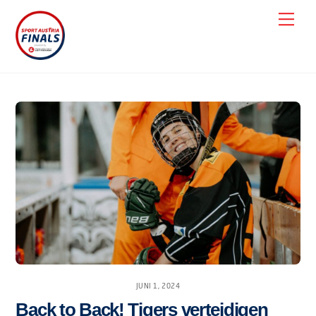
Skip
Men
to
content
JUNI 1, 2024
Back to Back! Tigers verteidigen