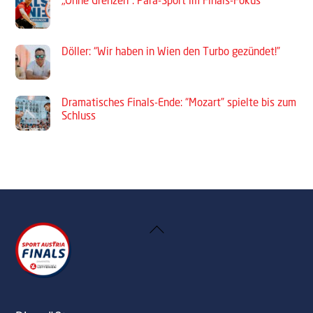
„Ohne Grenzen“: Para-Sport im Finals-Fokus
Döller: “Wir haben in Wien den Turbo gezündet!”
Dramatisches Finals-Ende: “Mozart” spielte bis zum
Schluss
Back
To
Top