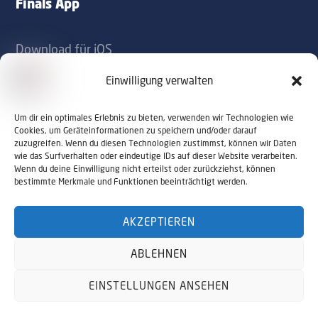
Finals App
Download für iOS
Download für Android
Einwilligung verwalten
Kontakt
Um dir ein optimales Erlebnis zu bieten, verwenden wir Technologien wie
Cookies, um Geräteinformationen zu speichern und/oder darauf
zuzugreifen. Wenn du diesen Technologien zustimmst, können wir Daten
office@sportaustriafinals.at
wie das Surfverhalten oder eindeutige IDs auf dieser Website verarbeiten.
Wenn du deine Einwilligung nicht erteilst oder zurückziehst, können
+43 1 504 44 55
bestimmte Merkmale und Funktionen beeinträchtigt werden.
AKZEPTIEREN
© 2026 Sport Austria Finals. Alle Rechte
ABLEHNEN
vorbehalten. Webdesign by
NALUMA
Impressum
Datenschutz
EINSTELLUNGEN ANSEHEN