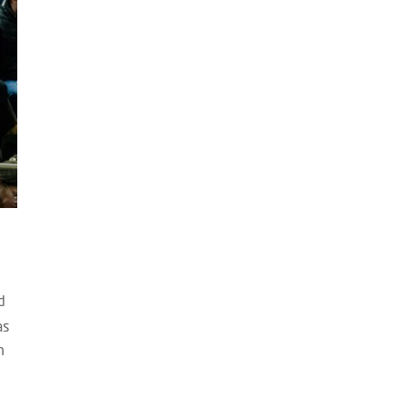
d
as
n