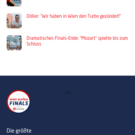
Döller: “Wir haben in Wien den Turbo gezündet!”
Dramatisches Finals-Ende: “Mozart” spielte bis zum
Schluss
Back
To
Top
Die größte