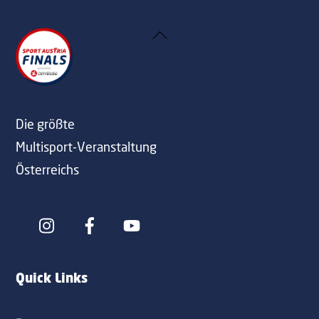
Back
To
Top
Die größte
Multisport-Veranstaltung
Österreichs
Icon
Icon
label
label
Quick Links