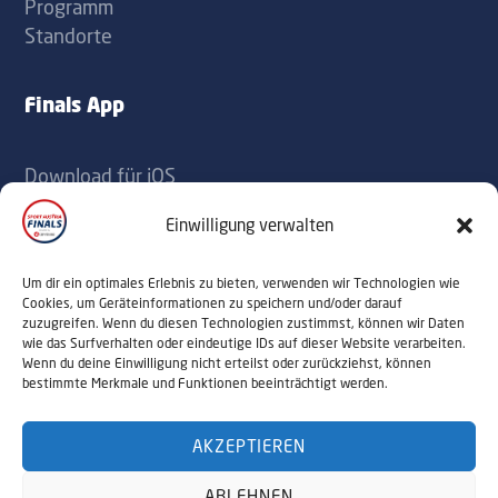
Programm
Standorte
Finals App
Download für iOS
Download für Android
Einwilligung verwalten
Kontakt
Um dir ein optimales Erlebnis zu bieten, verwenden wir Technologien wie
Cookies, um Geräteinformationen zu speichern und/oder darauf
zuzugreifen. Wenn du diesen Technologien zustimmst, können wir Daten
office@sportaustriafinals.at
wie das Surfverhalten oder eindeutige IDs auf dieser Website verarbeiten.
Wenn du deine Einwilligung nicht erteilst oder zurückziehst, können
+43 1 504 44 55
bestimmte Merkmale und Funktionen beeinträchtigt werden.
AKZEPTIEREN
© 2026 Sport Austria Finals. Alle Rechte
ABLEHNEN