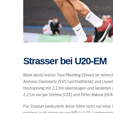
Strasser bei U20-EM
Beim World Indoor Tour-Meeting (Silver) im tschec
Andreas Steinmetz (SVS-Leichtathletik) und Lione
Hochsprung mit 2,13m überzeugen und landeten au
2,21m vor Jan Stefela (CZE) und Péter Bakosi (HU
Für Strasser bedeutete diese Höhe nicht nur eine
sondern auch einen neuen NÖLV-U20-Landesrekord