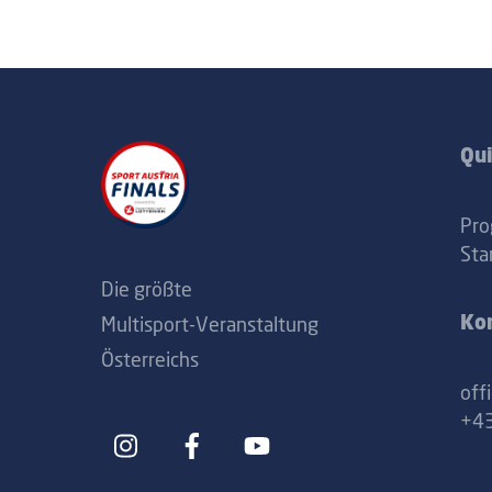
Qui
Pr
Sta
Die größte
Multisport-Veranstaltung
Ko
Österreichs
off
+43
Icon
Icon