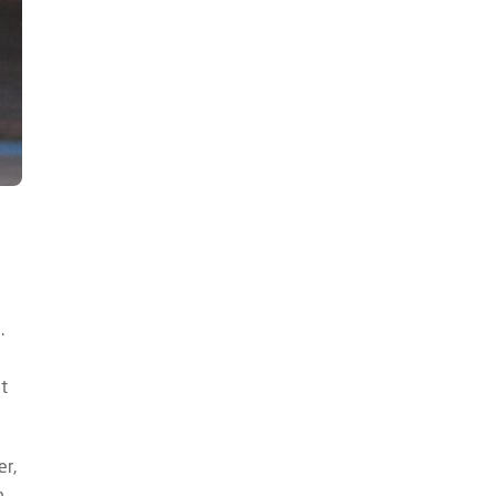
.
t
er,
n