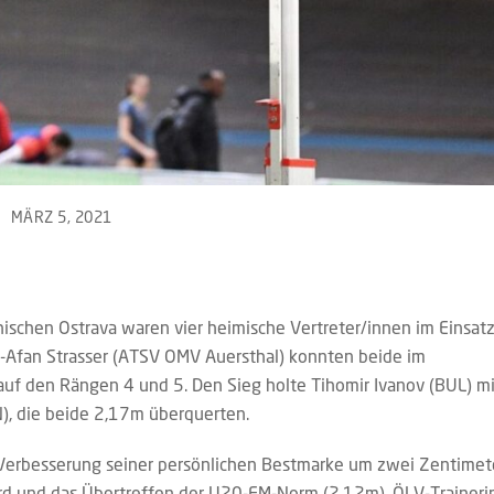
MÄRZ 5, 2021
hischen Ostrava waren vier heimische Vertreter/innen im Einsatz
l-Afan Strasser (ATSV OMV Auersthal) konnten beide im
f den Rängen 4 und 5. Den Sieg holte Tihomir Ivanov (BUL) mi
N), die beide 2,17m überquerten.
 Verbesserung seiner persönlichen Bestmarke um zwei Zentimet
 und das Übertreffen der U20-EM-Norm (2,12m). ÖLV-Traineri