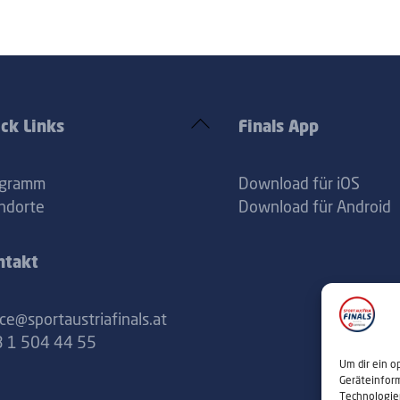
Back
ck Links
Finals App
To
Top
ogramm
Download für iOS
ndorte
Download für Android
ntakt
ice@sportaustriafinals.at
 1 504 44 55
Um dir ein o
Geräteinfor
Technologie