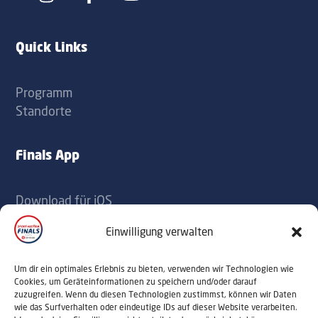
Icon
Icon
label
label
Quick Links
Programm
Standorte
Finals App
Download für iOS
Download für Android
Einwilligung verwalten
Kontakt
Um dir ein optimales Erlebnis zu bieten, verwenden wir Technologien wie
Cookies, um Geräteinformationen zu speichern und/oder darauf
zuzugreifen. Wenn du diesen Technologien zustimmst, können wir Daten
office@sportaustriafinals.at
wie das Surfverhalten oder eindeutige IDs auf dieser Website verarbeiten.