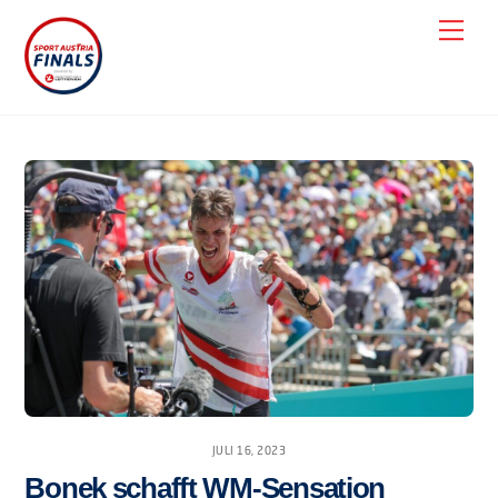
Skip
Men
to
content
JULI 16, 2023
Bonek schafft WM-Sensation