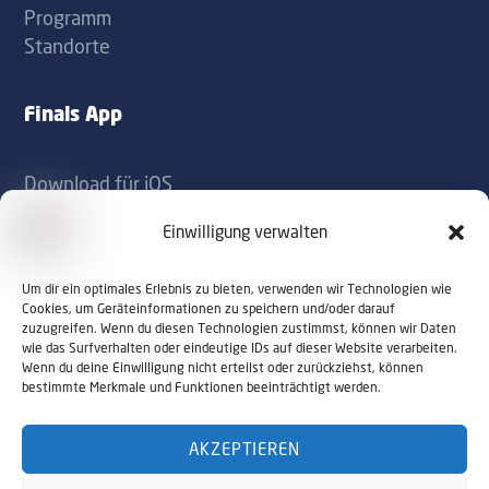
Programm
Standorte
Finals App
Download für iOS
Download für Android
Einwilligung verwalten
Kontakt
Um dir ein optimales Erlebnis zu bieten, verwenden wir Technologien wie
Cookies, um Geräteinformationen zu speichern und/oder darauf
zuzugreifen. Wenn du diesen Technologien zustimmst, können wir Daten
office@sportaustriafinals.at
wie das Surfverhalten oder eindeutige IDs auf dieser Website verarbeiten.
Wenn du deine Einwilligung nicht erteilst oder zurückziehst, können
+43 1 504 44 55
bestimmte Merkmale und Funktionen beeinträchtigt werden.
AKZEPTIEREN
© 2026 Sport Austria Finals. Alle Rechte