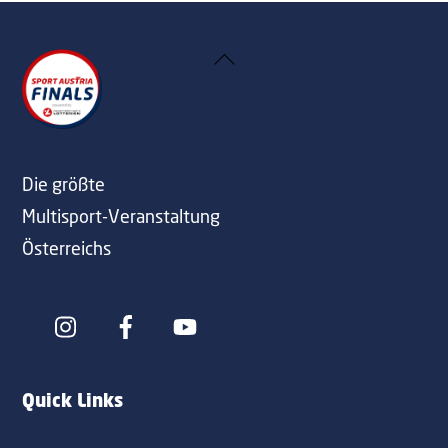
Back
To
Top
Die größte
Multisport-Veranstaltung
Österreichs
Icon
Icon
label
label
Quick Links