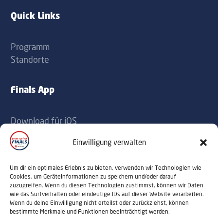
label
label
Quick Links
Programm
Standorte
Finals App
Download für iOS
Download für Android
Einwilligung verwalten
Kontakt
Um dir ein optimales Erlebnis zu bieten, verwenden wir Technologien wie
Cookies, um Geräteinformationen zu speichern und/oder darauf
zuzugreifen. Wenn du diesen Technologien zustimmst, können wir Daten
office@sportaustriafinals.at
wie das Surfverhalten oder eindeutige IDs auf dieser Website verarbeiten.
Wenn du deine Einwilligung nicht erteilst oder zurückziehst, können
+43 1 504 44 55
bestimmte Merkmale und Funktionen beeinträchtigt werden.