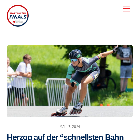
Skip
Men
to
content
MAI 13, 2024
Herzog auf der “schnellsten Bahn