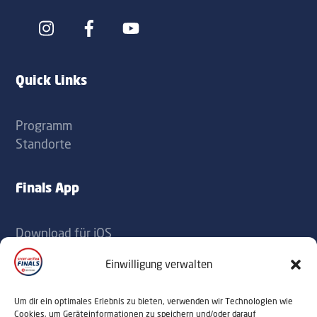
Icon
Icon
label
label
Quick Links
Programm
Standorte
Finals App
Download für iOS
Download für Android
Einwilligung verwalten
Kontakt
Um dir ein optimales Erlebnis zu bieten, verwenden wir Technologien wie
Cookies, um Geräteinformationen zu speichern und/oder darauf