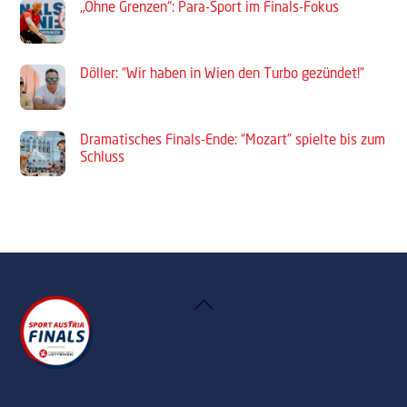
„Ohne Grenzen“: Para-Sport im Finals-Fokus
Döller: “Wir haben in Wien den Turbo gezündet!”
Dramatisches Finals-Ende: “Mozart” spielte bis zum
Schluss
Back
To
Top