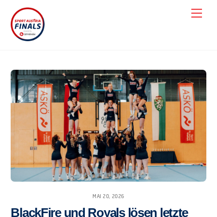
Skip
Men
to
content
MAI 20, 2026
BlackFire und Royals lösen letzte