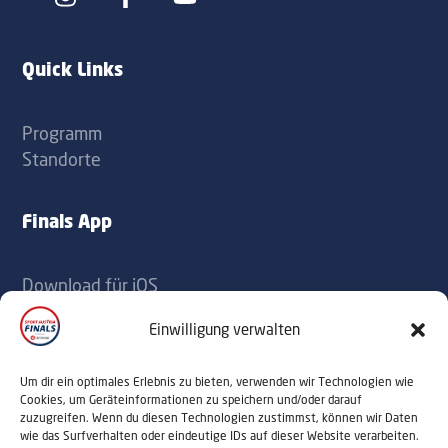
Icon
Icon
label
label
Quick Links
Programm
Standorte
Finals App
Download für iOS
Download für Android
Einwilligung verwalten
Kontakt
Um dir ein optimales Erlebnis zu bieten, verwenden wir Technologien wie
Cookies, um Geräteinformationen zu speichern und/oder darauf
zuzugreifen. Wenn du diesen Technologien zustimmst, können wir Daten
office@sportaustriafinals.at
wie das Surfverhalten oder eindeutige IDs auf dieser Website verarbeiten.