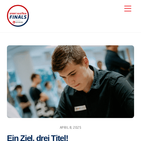
Skip
Men
to
content
APRIL 8, 2025
Ein Ziel, drei Titel!