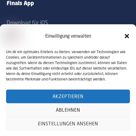
Finals App
Download für iOS
Download für Android
Einwilligung verwalten
Kontakt
Um dir ein optimales Erlebnis zu bieten, verwenden wir Technologien wie
Cookies, um Geräteinformationen zu speichern und/oder darauf
zuzugreifen. Wenn du diesen Technologien zustimmst, können wir Daten
office@sportaustriafinals.at
wie das Surfverhalten oder eindeutige IDs auf dieser Website verarbeiten.
Wenn du deine Einwilligung nicht erteilst oder zurückziehst, können
+43 1 504 44 55
bestimmte Merkmale und Funktionen beeinträchtigt werden.
AKZEPTIEREN
© 2026 Sport Austria Finals. Alle Rechte
ABLEHNEN
vorbehalten. Webdesign by
NALUMA
Impressum
Datenschutz
EINSTELLUNGEN ANSEHEN