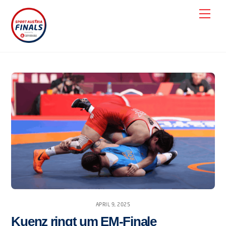
Skip
Men
to
content
APRIL 9, 2025
Kuenz ringt um EM-Finale