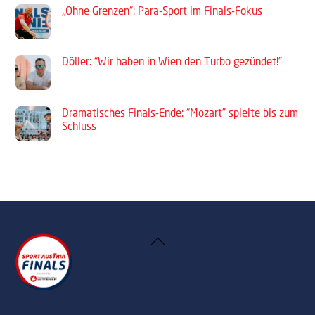
„Ohne Grenzen“: Para-Sport im Finals-Fokus
Döller: “Wir haben in Wien den Turbo gezündet!”
Dramatisches Finals-Ende: “Mozart” spielte bis zum
Schluss
Back
To
Top