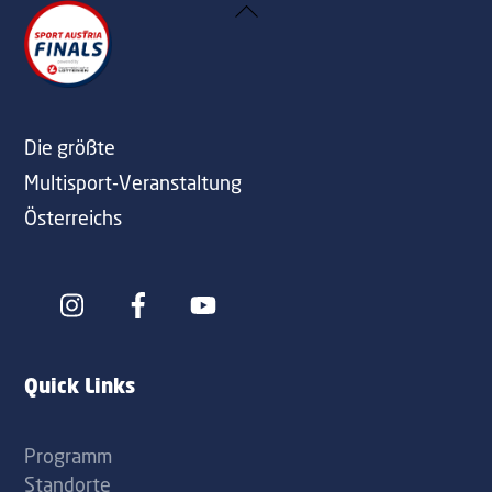
Back
To
Top
Die größte
Multisport-Veranstaltung
Österreichs
Icon
Icon
label
label
Quick Links
Programm
Standorte