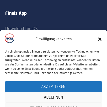
Finals App
Download für iOS
Download für Android
Einwilligung verwalten
Kontakt
Um dir ein optimales Erlebnis zu bieten, verwenden wir Technologien wie
Cookies, um Geräteinformationen zu speichern und/oder darauf
zuzugreifen. Wenn du diesen Technologien zustimmst, können wir Daten
office@sportaustriafinals.at
wie das Surfverhalten oder eindeutige IDs auf dieser Website verarbeiten.
Wenn du deine Einwilligung nicht erteilst oder zurückziehst, können
+43 1 504 44 55
bestimmte Merkmale und Funktionen beeinträchtigt werden.
AKZEPTIEREN
© 2026 Sport Austria Finals. Alle Rechte
ABLEHNEN
vorbehalten. Webdesign by
NALUMA
Impressum
Datenschutz