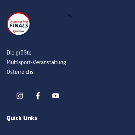
Back
To
Top
Die größte
Multisport-Veranstaltung
Österreichs
Icon
Icon
label
label
Quick Links