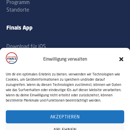
Programm
Standorte
Finals App
Download für iOS
Download für Android
Einwilligung verwalten
Kontakt
Um dir ein optimales Erlebnis zu bieten, verwenden wir Technologien wie
Cookies, um Geräteinformationen zu speichern und/oder darauf
zuzugreifen. Wenn du diesen Technologien zustimmst, können wir Daten
office@sportaustriafinals.at
wie das Surfverhalten oder eindeutige IDs auf dieser Website verarbeiten.
Wenn du deine Einwilligung nicht erteilst oder zurückziehst, können
+43 1 504 44 55
bestimmte Merkmale und Funktionen beeinträchtigt werden.
AKZEPTIEREN
© 2026 Sport Austria Finals. Alle Rechte
ABLEHNEN