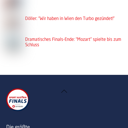
Döller: “Wir haben in Wien den Turbo gezündet!”
Dramatisches Finals-Ende: “Mozart” spielte bis zum
Schluss
Back
To
Top
Die größte