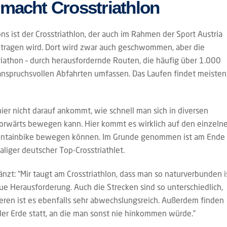
 macht Crosstriathlon
s ist der Crosstriathlon, der auch im Rahmen der Sport Austria
etragen wird. Dort wird zwar auch geschwommen, aber die
athon – durch herausfordernde Routen, die häufig über 1.000
anspruchsvollen Abfahrten umfassen. Das Laufen findet meisten
hier nicht darauf ankommt, wie schnell man sich in diversen
vorwärts bewegen kann. Hier kommt es wirklich auf den einzeln
ountainbike bewegen können. Im Grunde genommen ist am Ende
aliger deutscher Top-Crosstriathlet.
änzt: “Mir taugt am Crosstriathlon, dass man so naturverbunden i
ue Herausforderung. Auch die Strecken sind so unterschiedlich,
eren ist es ebenfalls sehr abwechslungsreich. Außerdem finden
er Erde statt, an die man sonst nie hinkommen würde.”