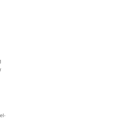
d
r
el-