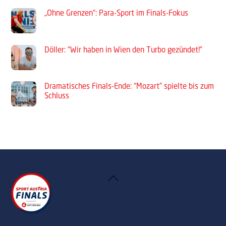
„Ohne Grenzen“: Para-Sport im Finals-Fokus
Döller: “Wir haben in Wien den Turbo gezündet!”
Dramatisches Finals-Ende: “Mozart” spielte bis zum
Schluss
Back
To
Top